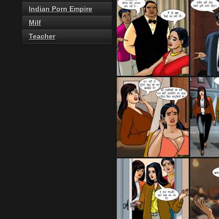
Indian Porn Empire
Milf
Teacher