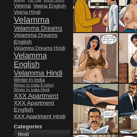
Uncle Shom
Sherlyn
The Trap
Veena
Veena English
Veena Hindi
Velamma
Velamma Dreams
Velamma Dreams
English
Velamma Dreams Hindi
Velamma
English
Velamma Hindi
Winter In India
Winter In India English
Winter In India Hindi
XXX Apartment
XXX Apartment
English
XXX Apartment Hindi
Categories
Hindi