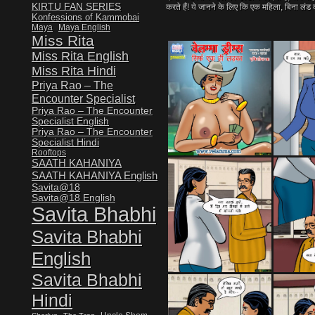
KIRTU FAN SERIES
करते हैं! ये जानने के लिए कि एक महिला, बिना लंड क
Konfessions of Kammobai
Maya
Maya English
Miss Rita
Miss Rita English
Miss Rita Hindi
Priya Rao – The
Encounter Specialist
Priya Rao – The Encounter
Specialist English
Priya Rao – The Encounter
Specialist Hindi
Rooftops
SAATH KAHANIYA
SAATH KAHANIYA English
Savita@18
Savita@18 English
Savita Bhabhi
Savita Bhabhi
English
Savita Bhabhi
Hindi