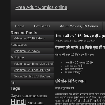
Free Adult Comics online
Home
Hot Series
Adult Movies, TV Series
Recent Posts
वेलम्मा की सपने 16 सिर्फ एक ही लड़
Velamma 126 Rickshaw
Added January 11, 2014 at 1:16 pm
Rendezvous
वेलम्मा की सपने 16 सिर्फ एक ही
Velamma 125 A New
वेलम्मा की सपने 16 सिर्फ एक ही लड़का
Technique
प्रकाशित
16 अगस्त 2019
Velamma 124 Blind Man’s Bluff
कथानक
डार्कमार्क
कला
इल्श वालिनूर
Velamma 123 Fear Of Flying
रंग
इल्श वालिनूर
Savita Bhabhi 148 Little Blue
एपिसोड डिस्क्रिप्शन
Pill
Tags
कड़ी अनुवादक: शी
आश्चर्यजनक रूप से दिन भर बिना किसी खास वजह के,
Dayan
Gentleman Comics
पता नहीं वो उसका (लंड) करेगा क्या? फिर, वो दोनों
Hindi
मजबूर हो जाती है: सभी लोग जो उसे मिलते हैं, वो स
Kinara Lane
दोनों ने सेक्स के रोल को उल्टा कर दिया है, अब म